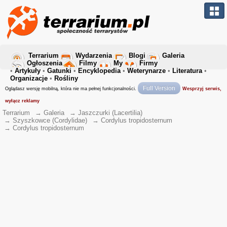
Terrarium
Wydarzenia
Blogi
Galeria
Ogłoszenia
Filmy
My
Firmy
•
Artykuły
•
Gatunki
•
Encyklopedia
•
Weterynarze
•
Literatura
•
Organizacje
•
Rośliny
Full Version
Oglądasz wersję mobilną, która nie ma pełnej funkcjonalności.
Wesprzyj serwis,
wyłącz reklamy
Terrarium
→
Galeria
→
Jaszczurki (Lacertilia)
→
Szyszkowce (Cordylidae)
→
Cordylus tropidosternum
→
Cordylus tropidosternum