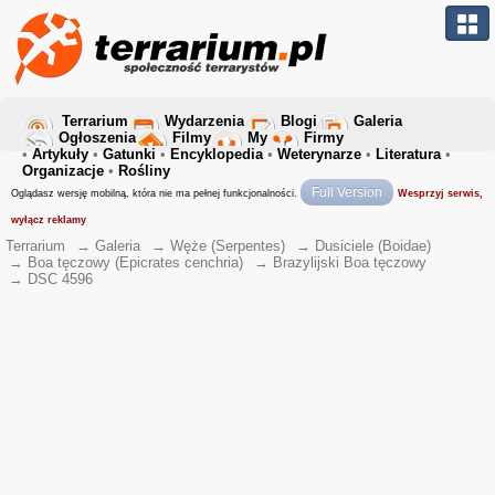
Terrarium
Wydarzenia
Blogi
Galeria
Ogłoszenia
Filmy
My
Firmy
•
Artykuły
•
Gatunki
•
Encyklopedia
•
Weterynarze
•
Literatura
•
Organizacje
•
Rośliny
Full Version
Oglądasz wersję mobilną, która nie ma pełnej funkcjonalności.
Wesprzyj serwis,
wyłącz reklamy
Terrarium
→
Galeria
→
Węże (Serpentes)
→
Dusiciele (Boidae)
→
Boa tęczowy (Epicrates cenchria)
→
Brazylijski Boa tęczowy
→
DSC 4596