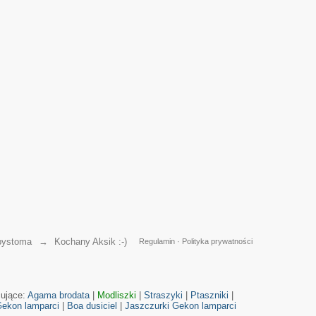
ystoma
→
Kochany Aksik :-)
Regulamin
·
Polityka prywatności
cujące:
Agama brodata
|
Modliszki
|
Straszyki
|
Ptaszniki
|
ekon lamparci
|
Boa dusiciel
|
Jaszczurki
Gekon lamparci