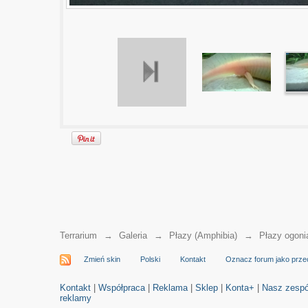
Terrarium
→
Galeria
→
Płazy (Amphibia)
→
Płazy ogoni
Zmień skin
Polski
Kontakt
Oznacz forum jako prze
Kontakt
|
Współpraca
|
Reklama
|
Sklep
|
Konta+
|
Nasz zespó
reklamy