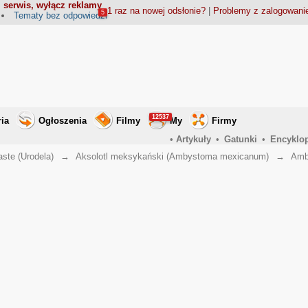
 serwis, wyłącz reklamy
1 raz na nowej odsłonie?
|
Problemy z zalogowan
5
Tematy bez odpowiedzi
12537
ria
Ogłoszenia
Filmy
My
Firmy
•
Artykuły
•
Gatunki
•
Encyklo
aste (Urodela)
→
Aksolotl meksykański (Ambystoma mexicanum)
→
Amb