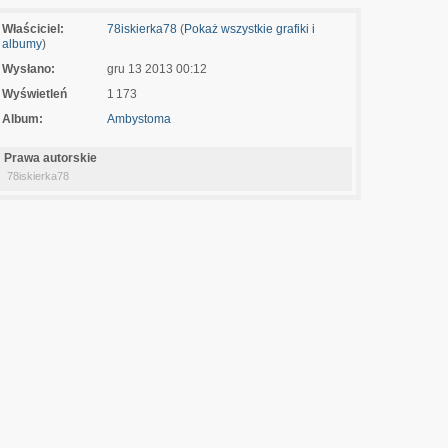
Właściciel:
78iskierka78
(
Pokaż wszystkie grafiki i
albumy
)
Wysłano:
gru 13 2013 00:12
Wyświetleń
1 173
Album:
Ambystoma
Prawa autorskie
78iskierka78