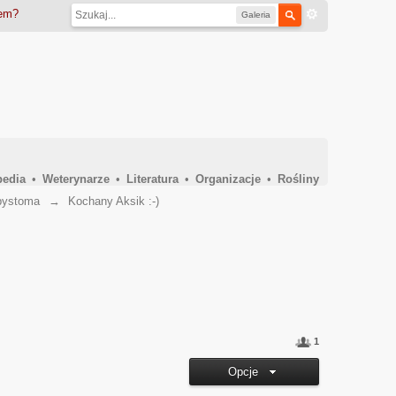
iem?
Galeria
pedia
•
Weterynarze
•
Literatura
•
Organizacje
•
Rośliny
ystoma
→
Kochany Aksik :-)
1
Opcje