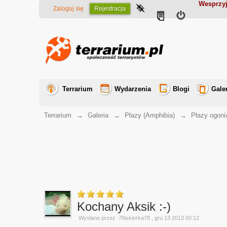
Wesprzyj
Zaloguj się
Rejestracja
Terrarium
Wydarzenia
Blogi
Gale
Terrarium
→
Galeria
→
Płazy (Amphibia)
→
Płazy ogoni
Kochany Aksik :-)
Wysłane przez
78iskierka78
, gru 13 2013 00:12