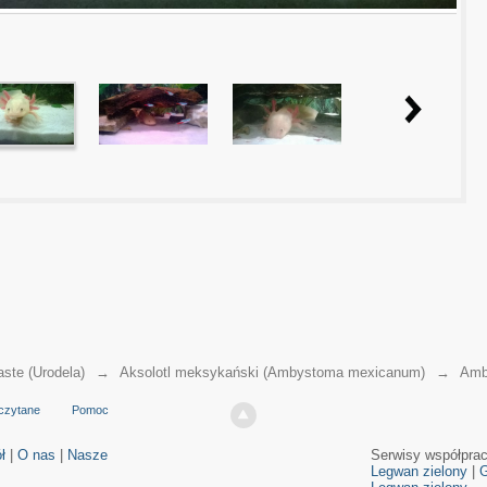
aste (Urodela)
→
Aksolotl meksykański (Ambystoma mexicanum)
→
Amb
czytane
Pomoc
ł
|
O nas
|
Nasze
Serwisy współpra
Legwan zielony
|
G