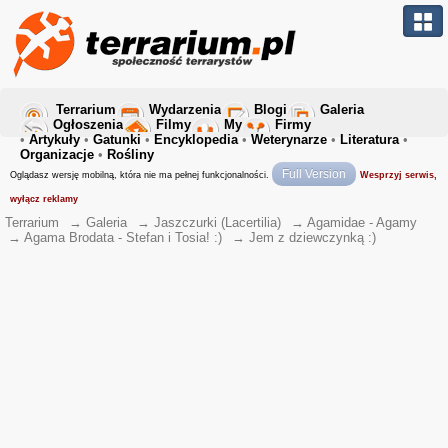
Terrarium
Wydarzenia
Blogi
Galeria
Ogłoszenia
Filmy
My
Firmy
•
Artykuły
•
Gatunki
•
Encyklopedia
•
Weterynarze
•
Literatura
•
Organizacje
•
Rośliny
Full Version
Oglądasz wersję mobilną, która nie ma pełnej funkcjonalności.
Wesprzyj serwis,
wyłącz reklamy
Terrarium
→
Galeria
→
Jaszczurki (Lacertilia)
→
Agamidae - Agamy
→
Agama Brodata - Stefan i Tosia! :)
→
Jem z dziewczynką :)