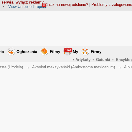
 serwis, wyłącz reklamy
1 raz na nowej odsłonie?
|
Problemy z zalogowan
8
View Unreplied Topics
1043
ria
Ogłoszenia
Filmy
My
Firmy
•
Artykuły
•
Gatunki
•
Encyklo
aste (Urodela)
→
Aksolotl meksykański (Ambystoma mexicanum)
→
Albu