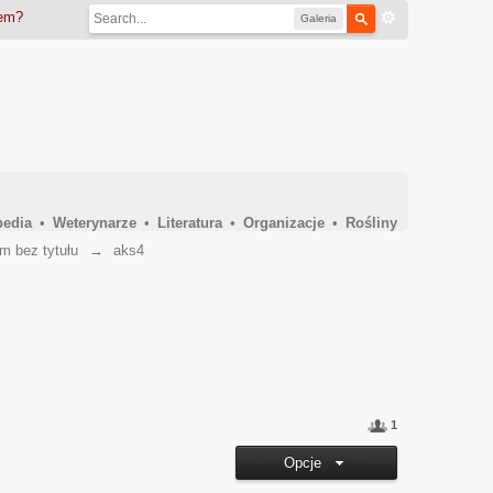
iem?
Galeria
pedia
•
Weterynarze
•
Literatura
•
Organizacje
•
Rośliny
m bez tytułu
→
aks4
1
Opcje