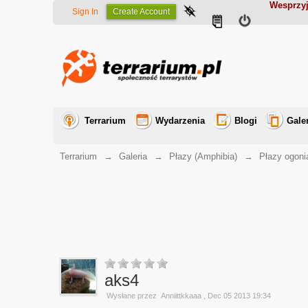
Wesprzyj
Sign In
Create Account
Terrarium
Wydarzenia
Blogi
Gale
Terrarium
→
Galeria
→
Płazy (Amphibia)
→
Płazy ogoni
aks4
Wysłane przez
Anniittkkaaa
, Dec 05 2013 19:34