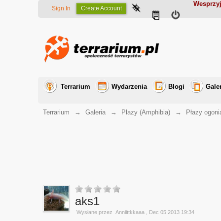
Wesprzyj
Sign In
Create Account
Terrarium
Wydarzenia
Blogi
Gale
Terrarium
→
Galeria
→
Płazy (Amphibia)
→
Płazy ogoni
aks1
Wysłane przez
Anniittkkaaa
, Dec 05 2013 19:34