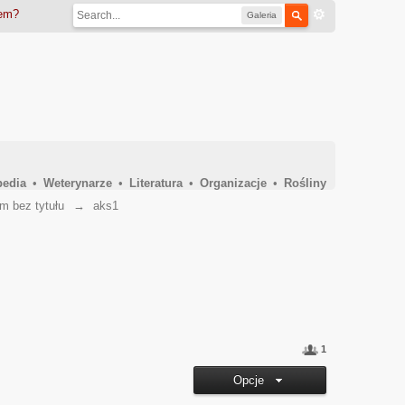
iem?
Galeria
pedia
•
Weterynarze
•
Literatura
•
Organizacje
•
Rośliny
m bez tytułu
→
aks1
1
Opcje