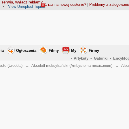
 serwis, wyłącz reklamy
1 raz na nowej odsłonie?
|
Problemy z zalogowan
8
View Unreplied Topics
876
ria
Ogłoszenia
Filmy
My
Firmy
•
Artykuły
•
Gatunki
•
Encyklo
aste (Urodela)
→
Aksolotl meksykański (Ambystoma mexicanum)
→
Albu