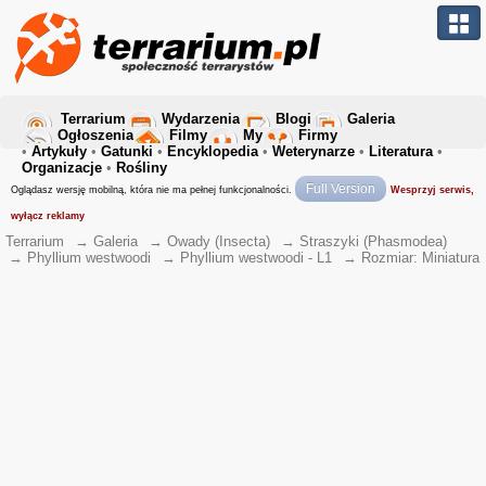
Terrarium
Wydarzenia
Blogi
Galeria
Ogłoszenia
Filmy
My
Firmy
•
Artykuły
•
Gatunki
•
Encyklopedia
•
Weterynarze
•
Literatura
•
Organizacje
•
Rośliny
Full Version
Oglądasz wersję mobilną, która nie ma pełnej funkcjonalności.
Wesprzyj serwis,
wyłącz reklamy
Terrarium
→
Galeria
→
Owady (Insecta)
→
Straszyki (Phasmodea)
→
Phyllium westwoodi
→
Phyllium westwoodi - L1
→
Rozmiar: Miniatura